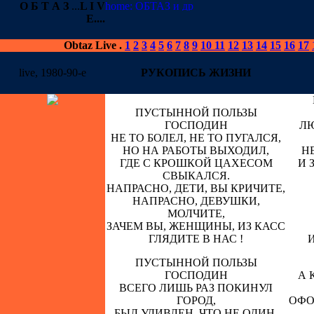
О Б Т А З
...
L I V
E
....
Obtaz Live
.
1
2
3
4
5
6
7
8
9
10
11
12
13
14
15
16
17
live, 1980-90-е
РУКОПИСЬ ЖИЗНИ
ПУСТЫННОЙ ПОЛЬЗЫ
ГОСПОДИН
Л
НЕ ТО БОЛЕЛ, НЕ ТО ПУГАЛСЯ,
НО НА РАБОТЫ ВЫХОДИЛ,
Н
ГДЕ С КРОШКОЙ ЦАХЕСОМ
И 
СВЫКАЛСЯ.
НАПРАСНО, ДЕТИ, ВЫ КРИЧИТЕ,
НАПРАСНО, ДЕВУШКИ,
МОЛЧИТЕ,
ЗАЧЕМ ВЫ, ЖЕНЩИНЫ, ИЗ КАСС
ГЛЯДИТЕ В НАС !
ПУСТЫННОЙ ПОЛЬЗЫ
ГОСПОДИН
А 
ВСЕГО ЛИШЬ РАЗ ПОКИНУЛ
ГОРОД,
ОФО
БЫЛ УДИВЛЕН, ЧТО НЕ ОДИН,