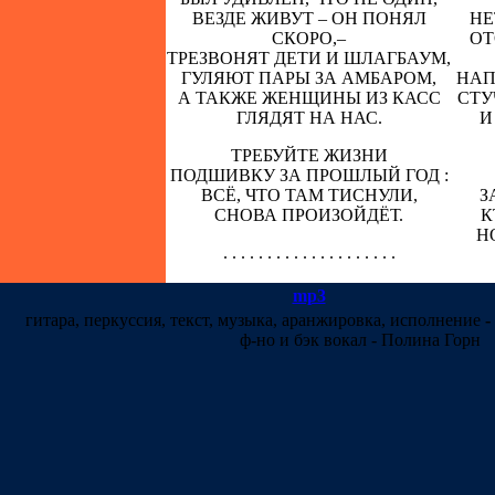
ВЕЗДЕ ЖИВУТ – ОН ПОНЯЛ
НЕ
СКОРО,–
ОТ
ТРЕЗВОНЯТ ДЕТИ И ШЛАГБАУМ,
ГУЛЯЮТ ПАРЫ ЗА АМБАРОМ,
НАП
А ТАКЖЕ ЖЕНЩИНЫ ИЗ КАСС
СТУ
ГЛЯДЯТ НА НАС.
И
ТРЕБУЙТЕ ЖИЗНИ
ПОДШИВКУ ЗА ПРОШЛЫЙ ГОД :
ВСЁ, ЧТО ТАМ ТИСНУЛИ,
З
СНОВА ПРОИЗОЙДЁТ.
К
Н
. . . . . . . . . . . . . . . . . . . .
mp3
гитара, перкуссия, текст, музыка, аранжировка, исполнение
-
ф-но и бэк вокал -
Полина Горн