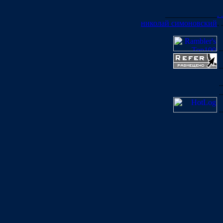
_____________
. .
николай симоновский
. .
..
..
..
..
..