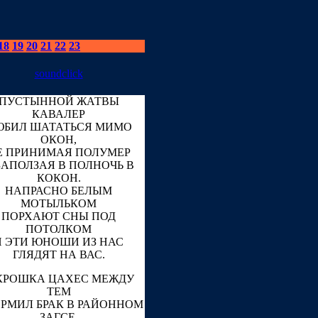
18
19
20
21
22
23
soundclick
ПУСТЫННОЙ ЖАТВЫ
КАВАЛЕР
ЮБИЛ ШАТАТЬСЯ МИМО
ОКОН,
Е ПРИНИМАЯ ПОЛУМЕР
ЗАПОЛЗАЯ В ПОЛНОЧЬ В
КОКОН.
НАПРАСНО БЕЛЫМ
МОТЫЛЬКОМ
ПОРХАЮТ СНЫ ПОД
ПОТОЛКОМ
И ЭТИ ЮНОШИ ИЗ НАС
ГЛЯДЯТ НА ВАС.
КРОШКА ЦАХЕС МЕЖДУ
ТЕМ
РМИЛ БРАК В РАЙОННОМ
ЗАГСЕ,