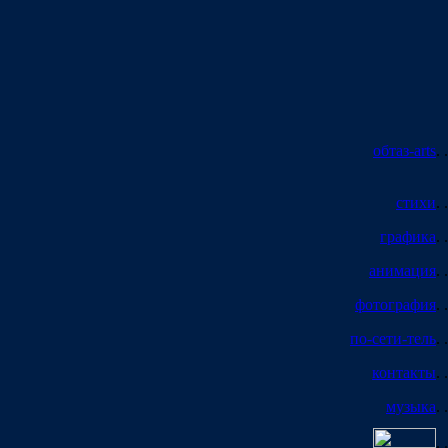
обтаз-arts
. .
стихи
. .
графика
. .
анимация
. .
фотография
. .
по-сети-тель
. .
контакты
. .
музыка
. .
. .