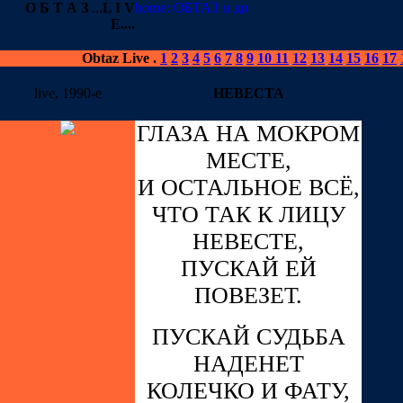
О Б Т А З
...
L I V
E
....
Obtaz Live
.
1
2
3
4
5
6
7
8
9
10
11
12
13
14
15
16
17
live, 1990-е
НЕВЕСТА
ГЛАЗА НА МОКРОМ
МЕСТЕ,
И ОСТАЛЬНОЕ ВСЁ,
ЧТО ТАК К ЛИЦУ
НЕВЕСТЕ,
ПУСКАЙ ЕЙ
ПОВЕЗЕТ.
ПУСКАЙ СУДЬБА
НАДЕНЕТ
КОЛЕЧКО И ФАТУ,