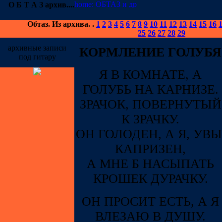
О Б Т А З
архив
....
Обтаз
.
Из архива.
.
1
2
3
4
5
6
7
8
9
10
11
12
13
14
15
16
25
26
27
28
29
архивные записи
КОРМЛЕНИЕ ГОЛУБЯ
под гитару
Я В КОМНАТЕ, А
ГОЛУБЬ НА КАРНИЗЕ.
ЗРАЧОК, ПОВЕРНУТЫЙ
К ЗРАЧКУ.
ОН ГОЛОДЕН, А Я, УВЫ
КАПРИЗЕН,
А МНЕ Б НАСЫПАТЬ
КРОШЕК ДУРАЧКУ.
ОН ПРОСИТ ЕСТЬ, А Я
ВЛЕЗАЮ В ДУШУ.