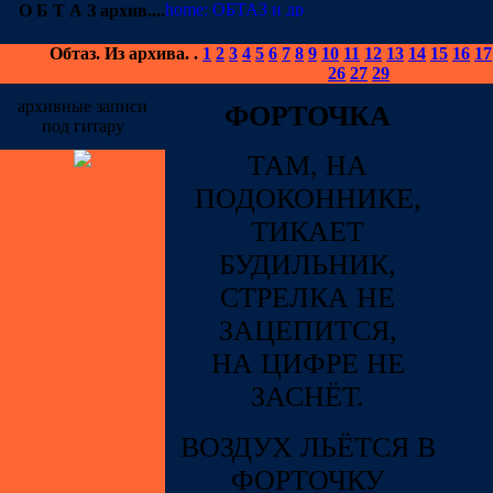
О Б Т А З
архив
....
Обтаз
.
Из архива.
.
1
2
3
4
5
6
7
8
9
10
11
12
13
14
15
16
17
26
27
29
архивные записи
ФОРТОЧКА
под гитару
ТАМ, НА
ПОДОКОННИКЕ,
ТИКАЕТ
БУДИЛЬНИК,
СТРЕЛКА НЕ
ЗАЦЕПИТСЯ,
НА ЦИФРЕ НЕ
ЗАСНЁТ.
ВОЗДУХ ЛЬЁТСЯ В
ФОРТОЧКУ