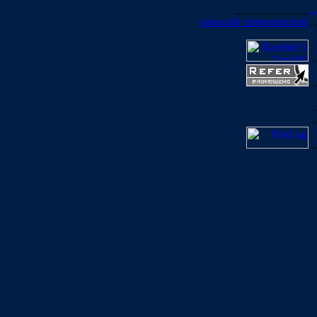
_____________
. .
николай симоновский
. .
..
..
..
..
..