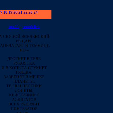
17
18
19
20
21
22
23
24
muslib
-
soundclick
А СКУПОЙ ВСЕЛЕНСКИЙ
РЫЦАРЬ
ЗАПЕЧАТАЕТ В ТЕМНИЦЕ,
НО –
ДРОГНЕТ В ТЕЛЕ
РУКОЯТКА
И В КОПЫТА СТУКНЕТ
ГРЯДКА,
ЗАЗВЕНЯТ В МЕШКЕ
ПЛАНЕТЫ,
ТЕ, ЧЬИ ПЕСЕНКИ
ДОПЕТЫ,
КЕЙС РАЗИНЕТ
АЛЛИГАТОР,
ВСЕХ РАЗБУДИТ
СИНТЕЗАТОР