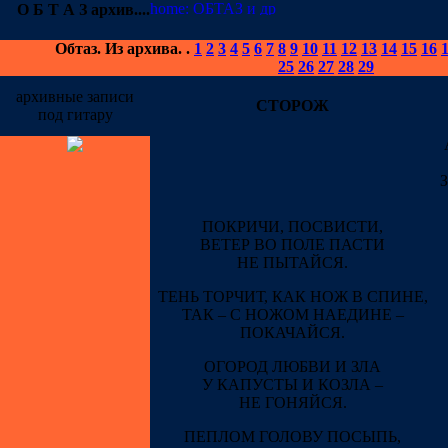
О Б Т А З
архив
....
Обтаз
.
Из архива.
.
1
2
3
4
5
6
7
8
9
10
11
12
13
14
15
16
25
26
27
28
29
архивные записи
СТОРОЖ
под гитару
ПОКРИЧИ, ПОСВИСТИ,
ВЕТЕР ВО ПОЛЕ ПАСТИ
НЕ ПЫТАЙСЯ.
ТЕНЬ ТОРЧИТ, КАК НОЖ В СПИНЕ,
ТАК – С НОЖОМ НАЕДИНЕ –
ПОКАЧАЙСЯ.
ОГОРОД ЛЮБВИ И ЗЛА
У КАПУСТЫ И КОЗЛА –
НЕ ГОНЯЙСЯ.
ПЕПЛОМ ГОЛОВУ ПОСЫПЬ,