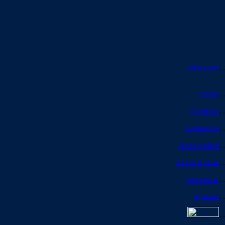
обтаз-arts
. .
стихи
. .
графика
. .
анимация
. .
фотография
. .
по-сети-тель
. .
контакты
. .
музыка
. .
. .